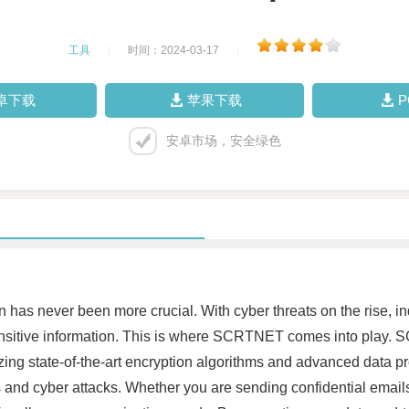
工具
|
时间：2024-03-17
|
卓下载
苹果下载
安卓市场，安全绿色
n has never been more crucial. With cyber threats on the rise, in
nsitive information. This is where SCRTNET comes into play. SC
izing state-of-the-art encryption algorithms and advanced data
and cyber attacks. Whether you are sending confidential emails