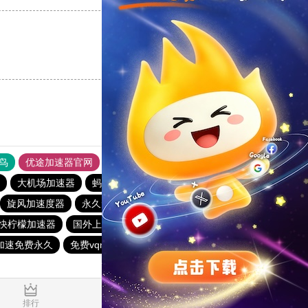
支持
[0]
反对
[0]
鸟
优途加速器官网
风驰加速器
旋风加速器
八戒看书
大机场加速器
蚂蚁vp加速器官网
旋风加速度器
永久免费vqn加速外网
蓝鲸加速器
快柠檬加速器
国外上网加速器
一元机场
旋风加速度器
加速免费永久
免费vqn外网
hammer加速器
飞鱼加速器
1.695734s
排行
推荐