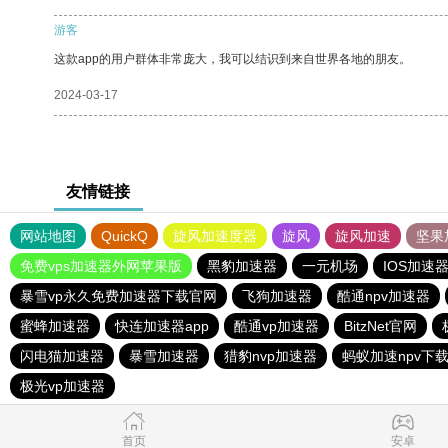
游客
这款app的用户群体非常庞大，我可以结识到来自世界各地的朋友。
2024-03-17
友情链接
网站地图
QuickQ
旋风加速度器
旋风
旋风加速
坚果
免费vps加速器外网苹果版
黑豹加速器
一元机场
IOS加速
暴雪vp永久免费加速器下载官网
飞狗加速器
酷通npv加速器
蜜蜂加速器
快连加速器app
酷通vp加速器
BitzNet官网
闪电猫加速器
暴雪加速器
猎豹nvp加速器
蚂蚁加速npv下载
极光vp加速器
首页
安卓