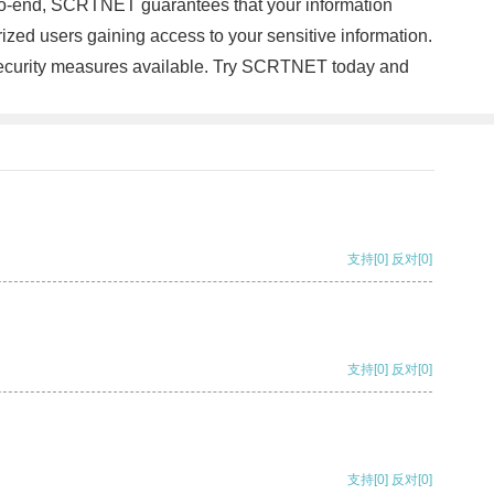
to-end, SCRTNET guarantees that your information
zed users gaining access to your sensitive information.
security measures available. Try SCRTNET today and
支持
[0]
反对
[0]
支持
[0]
反对
[0]
支持
[0]
反对
[0]