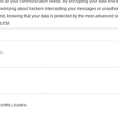
or all your communication needs. By encrypting your data end-
 worrying about hackers intercepting your messages or unauthori
, knowing that your data is protected by the most advanced 
d.#3#
心。
你在网络上自由移动。