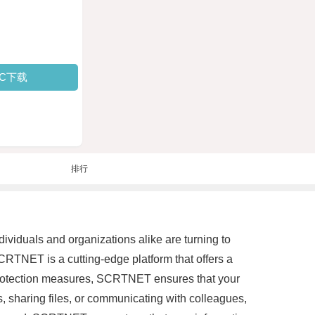
PC下载
排行
dividuals and organizations alike are turning to
RTNET is a cutting-edge platform that offers a
 protection measures, SCRTNET ensures that your
, sharing files, or communicating with colleagues,