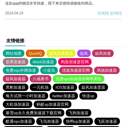
这款app的物流非常快捷，我下单后很快就能收到商品。
2024-04-24
支持
[0]
反对
[0]
友情链接
网站地图
QuickQ
旋风加速度器
旋风
旋风加速
坚果加速器
tiktok加速器
狗急加速器官网
免费vqn外网加速
小蓝鸟
优途加速器官网
风驰加速器
旋风加速器
八戒看书
免费vps加速器外网苹果版
黑豹加速器
一元机场
IOS加速器
旋风加速度器
每天试用一小时加速器
twitter加速器
快连vp
大机场加速器
蚂蚁vp加速器官网
暴雪vp永久免费加速器下载官网
飞狗加速器
酷通npv加速器
飞鸟加速器
快鸭vp加速器
飞跃加速器