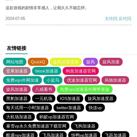
这款游戏的剧情非常感人，让我久久不能忘怀。
2024-07-05
支持
[0]
反对
[0]
友情链接
网站地图
QuickQ
旋风加速度器
旋风
旋风加速
坚果加速器
tiktok加速器
狗急加速器官网
免费vqn外网加速
小蓝鸟
优途加速器官网
风驰加速器
旋风加速器
八戒看书
免费vps加速器外网苹果版
黑豹加速器
一元机场
IOS加速器
旋风加速度器
每天试用一小时加速器
twitter加速器
快连vp
大机场加速器
蚂蚁vp加速器官网
暴雪vp永久免费加速器下载官网
飞狗加速器
酷通npv加速器
飞鸟加速器
快鸭vp加速器
飞跃加速器