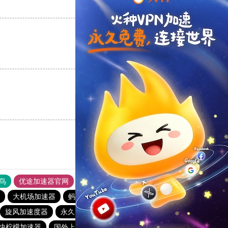
支持
[0]
反对
[0]
支持
[0]
反对
[0]
支持
[0]
反对
[0]
鸟
优途加速器官网
风驰加速器
旋风加速器
八戒看书
大机场加速器
蚂蚁vp加速器官网
旋风加速度器
永久免费vqn加速外网
蓝鲸加速器
快柠檬加速器
国外上网加速器
一元机场
旋风加速度器