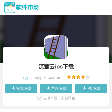
流萤云ios下载
工具
|
时间：2024-08-18
|
安卓下载
苹果下载
PC下载
安卓市场，安全绿色