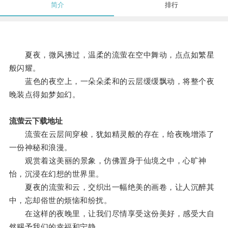
简介
排行
夏夜，微风拂过，温柔的流萤在空中舞动，点点如繁星
般闪耀。
蓝色的夜空上，一朵朵柔和的云层缓缓飘动，将整个夜
晚装点得如梦如幻。
流萤云下载地址
流萤在云层间穿梭，犹如精灵般的存在，给夜晚增添了
一份神秘和浪漫。
观赏着这美丽的景象，仿佛置身于仙境之中，心旷神
怡，沉浸在幻想的世界里。
夏夜的流萤和云，交织出一幅绝美的画卷，让人沉醉其
中，忘却俗世的烦恼和纷扰。
在这样的夜晚里，让我们尽情享受这份美好，感受大自
然赐予我们的幸福和宁静。