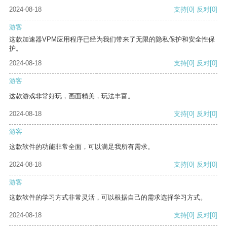
2024-08-18
支持
[0]
反对
[0]
游客
这款加速器VPM应用程序已经为我们带来了无限的隐私保护和安全性保
护。
2024-08-18
支持
[0]
反对
[0]
游客
这款游戏非常好玩，画面精美，玩法丰富。
2024-08-18
支持
[0]
反对
[0]
游客
这款软件的功能非常全面，可以满足我所有需求。
2024-08-18
支持
[0]
反对
[0]
游客
这款软件的学习方式非常灵活，可以根据自己的需求选择学习方式。
2024-08-18
支持
[0]
反对
[0]