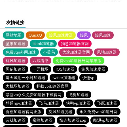
友情链接
网站地图
QuickQ
旋风加速度器
旋风
旋风加速
坚果加速器
tiktok加速器
狗急加速器官网
免费vqn外网加速
小蓝鸟
优途加速器官网
风驰加速器
旋风加速器
八戒看书
免费vps加速器外网苹果版
黑豹加速器
一元机场
IOS加速器
旋风加速度器
每天试用一小时加速器
twitter加速器
快连vp
大机场加速器
蚂蚁vp加速器官网
暴雪vp永久免费加速器下载官网
飞狗加速器
酷通npv加速器
飞鸟加速器
快鸭vp加速器
飞跃加速器
香蕉加速器官网正版
旋风加速度器
永久免费vqn加速外网
蓝鲸加速器
蜜蜂加速器
快连加速器app
酷通vp加速器