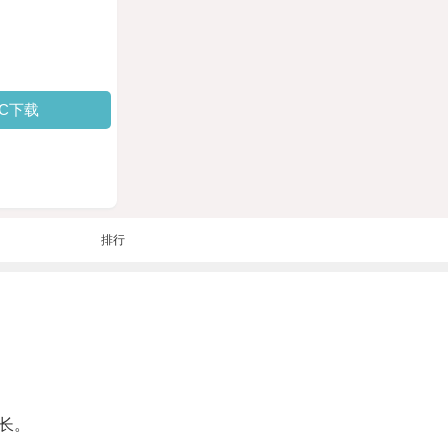
PC下载
排行
长。