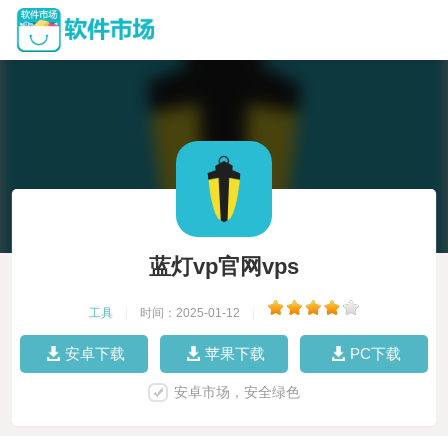
蓝灯vp官网vps
工具
|
时间：2025-01-12
|
安卓下载
苹果下载
PC下载
安卓市场，安全绿色