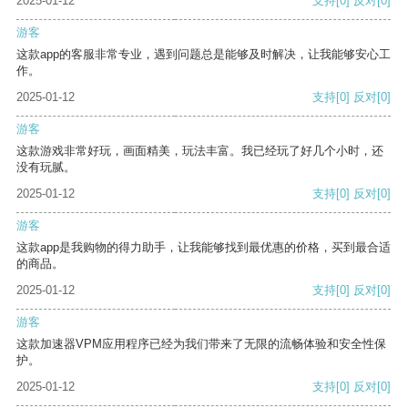
2025-01-12
支持
[0]
反对
[0]
游客
这款app的客服非常专业，遇到问题总是能够及时解决，让我能够安心工
作。
2025-01-12
支持
[0]
反对
[0]
游客
这款游戏非常好玩，画面精美，玩法丰富。我已经玩了好几个小时，还
没有玩腻。
2025-01-12
支持
[0]
反对
[0]
游客
这款app是我购物的得力助手，让我能够找到最优惠的价格，买到最合适
的商品。
2025-01-12
支持
[0]
反对
[0]
游客
这款加速器VPM应用程序已经为我们带来了无限的流畅体验和安全性保
护。
2025-01-12
支持
[0]
反对
[0]