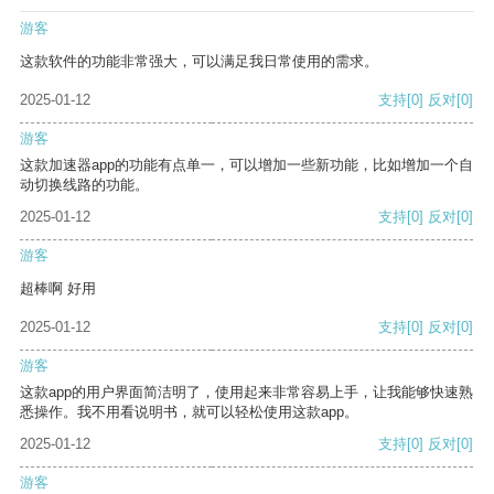
游客
这款软件的功能非常强大，可以满足我日常使用的需求。
2025-01-12
支持
[0]
反对
[0]
游客
这款加速器app的功能有点单一，可以增加一些新功能，比如增加一个自
动切换线路的功能。
2025-01-12
支持
[0]
反对
[0]
游客
超棒啊 好用
2025-01-12
支持
[0]
反对
[0]
游客
这款app的用户界面简洁明了，使用起来非常容易上手，让我能够快速熟
悉操作。我不用看说明书，就可以轻松使用这款app。
2025-01-12
支持
[0]
反对
[0]
游客