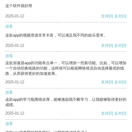
这个软件很好用
2025-01-12
支持
[0]
反对
[0]
游客
这款app的视频资源非常丰富，可以满足我不同的娱乐需求。
2025-01-12
支持
[0]
反对
[0]
游客
这款加速器app的功能有点单一，可以增加一些新功能。比如，可以增加
一个自动切换线路的功能，这样就可以根据网络情况自动选择最优的线
路，从而获得更好的加速效果。
2025-01-12
支持
[0]
反对
[0]
游客
这款app的学习氛围很浓厚，能够激励我不断学习，让我能够取得更好的
成绩。
2025-01-12
支持
[0]
反对
[0]
游客