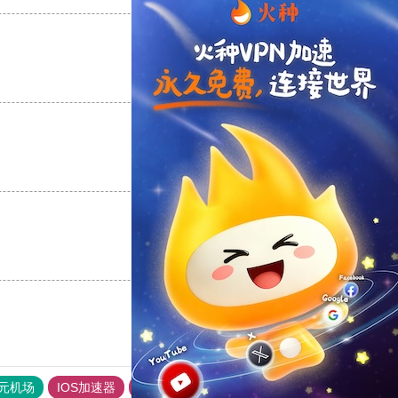
支持
[0]
反对
[0]
支持
[0]
反对
[0]
支持
[0]
反对
[0]
元机场
IOS加速器
旋风加速度器
快连vp