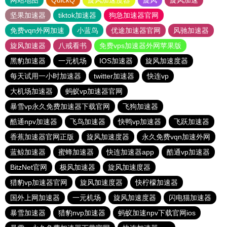
网站地图
QuickQ
旋风加速度器
旋风
旋风加速
坚果加速器
tiktok加速器
狗急加速器官网
免费vqn外网加速
小蓝鸟
优途加速器官网
风驰加速器
旋风加速器
八戒看书
免费vps加速器外网苹果版
黑豹加速器
一元机场
IOS加速器
旋风加速度器
每天试用一小时加速器
twitter加速器
快连vp
大机场加速器
蚂蚁vp加速器官网
暴雪vp永久免费加速器下载官网
飞狗加速器
酷通npv加速器
飞鸟加速器
快鸭vp加速器
飞跃加速器
香蕉加速器官网正版
旋风加速度器
永久免费vqn加速外网
蓝鲸加速器
蜜蜂加速器
快连加速器app
酷通vp加速器
BitzNet官网
极风加速器
旋风加速度器
猎豹vp加速器官网
旋风加速度器
快柠檬加速器
国外上网加速器
一元机场
旋风加速度器
闪电猫加速器
暴雪加速器
猎豹nvp加速器
蚂蚁加速npv下载官网ios