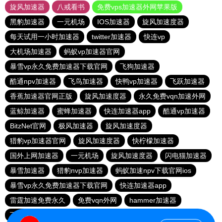
旋风加速器
八戒看书
免费vps加速器外网苹果版
黑豹加速器
一元机场
IOS加速器
旋风加速度器
每天试用一小时加速器
twitter加速器
快连vp
大机场加速器
蚂蚁vp加速器官网
暴雪vp永久免费加速器下载官网
飞狗加速器
酷通npv加速器
飞鸟加速器
快鸭vp加速器
飞跃加速器
香蕉加速器官网正版
旋风加速度器
永久免费vqn加速外网
蓝鲸加速器
蜜蜂加速器
快连加速器app
酷通vp加速器
BitzNet官网
极风加速器
旋风加速度器
猎豹vp加速器官网
旋风加速度器
快柠檬加速器
国外上网加速器
一元机场
旋风加速度器
闪电猫加速器
暴雪加速器
猎豹nvp加速器
蚂蚁加速npv下载官网ios
暴雪vp永久免费加速器下载官网
快连加速器app
雷霆加速免费永久
免费vqn外网
hammer加速器
飞鱼加速器
极光vp加速器