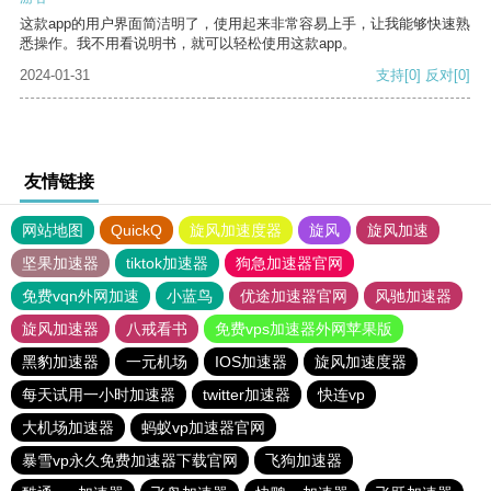
这款app的用户界面简洁明了，使用起来非常容易上手，让我能够快速熟
悉操作。我不用看说明书，就可以轻松使用这款app。
2024-01-31
支持
[0]
反对
[0]
友情链接
网站地图
QuickQ
旋风加速度器
旋风
旋风加速
坚果加速器
tiktok加速器
狗急加速器官网
免费vqn外网加速
小蓝鸟
优途加速器官网
风驰加速器
旋风加速器
八戒看书
免费vps加速器外网苹果版
黑豹加速器
一元机场
IOS加速器
旋风加速度器
每天试用一小时加速器
twitter加速器
快连vp
大机场加速器
蚂蚁vp加速器官网
暴雪vp永久免费加速器下载官网
飞狗加速器