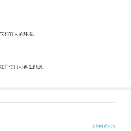
气和宜人的环境。
注并使用可再生能源。
支持
[0]
反对
[0]