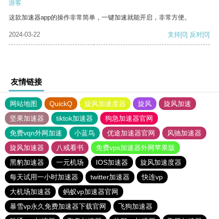
游客
这款加速器app的操作非常简单，一键加速就能开启，非常方便。
2024-03-22
支持
[0]
反对
[0]
友情链接
网站地图
QuickQ
旋风加速度器
旋风
旋风加速
坚果加速器
tiktok加速器
狗急加速器官网
免费vqn外网加速
小蓝鸟
优途加速器官网
风驰加速器
旋风加速器
八戒看书
免费vps加速器外网苹果版
黑豹加速器
一元机场
IOS加速器
旋风加速度器
每天试用一小时加速器
twitter加速器
快连vp
大机场加速器
蚂蚁vp加速器官网
暴雪vp永久免费加速器下载官网
飞狗加速器