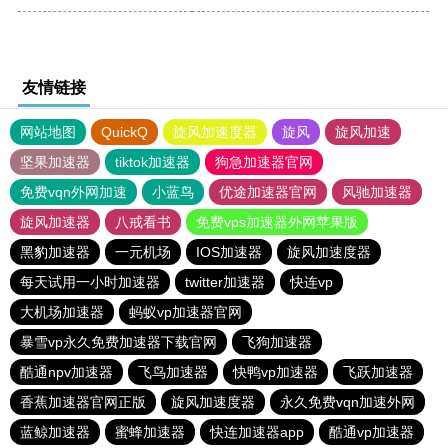
友情链接
网站地图
QuickQ
旋风加速度器
旋风
旋风加速
坚果加速器
tiktok加速器
狗急加速器官网
免费vqn外网加速
小蓝鸟
优途加速器官网
风驰加速器
旋风加速器
八戒看书
免费vps加速器外网苹果版
黑豹加速器
一元机场
IOS加速器
旋风加速度器
每天试用一小时加速器
twitter加速器
快连vp
大机场加速器
蚂蚁vp加速器官网
暴雪vp永久免费加速器下载官网
飞狗加速器
酷通npv加速器
飞鸟加速器
快鸭vp加速器
飞跃加速器
香蕉加速器官网正版
旋风加速度器
永久免费vqn加速外网
蓝鲸加速器
蜜蜂加速器
快连加速器app
酷通vp加速器