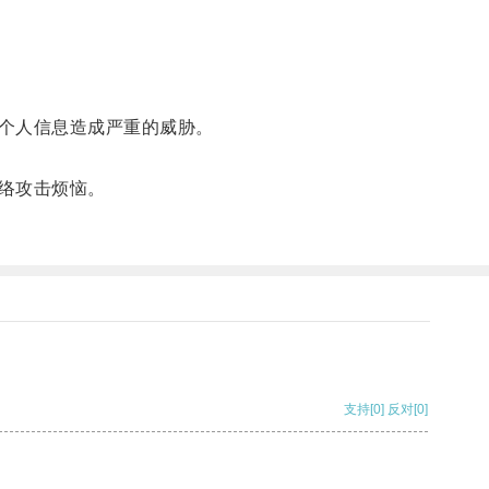
个人信息造成严重的威胁。
络攻击烦恼。
支持
[0]
反对
[0]