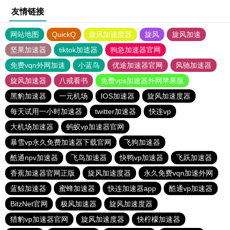
友情链接
网站地图
QuickQ
旋风加速度器
旋风
旋风加速
坚果加速器
tiktok加速器
狗急加速器官网
免费vqn外网加速
小蓝鸟
优途加速器官网
风驰加速器
旋风加速器
八戒看书
免费vps加速器外网苹果版
黑豹加速器
一元机场
IOS加速器
旋风加速度器
每天试用一小时加速器
twitter加速器
快连vp
大机场加速器
蚂蚁vp加速器官网
暴雪vp永久免费加速器下载官网
飞狗加速器
酷通npv加速器
飞鸟加速器
快鸭vp加速器
飞跃加速器
香蕉加速器官网正版
旋风加速度器
永久免费vqn加速外网
蓝鲸加速器
蜜蜂加速器
快连加速器app
酷通vp加速器
BitzNet官网
极风加速器
旋风加速度器
猎豹vp加速器官网
旋风加速度器
快柠檬加速器