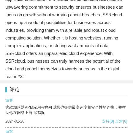
unwavering commitment to security ensures businesses can
focus on growth without worrying about breaches. SSRcloud
opens up a world of possibilities for businesses across
industries, providing them with a reliable and robust cloud
computing solution. Whether it is hosting websites, running
complex applications, or storing vast amounts of data,
SSRcloud offers an unparalleled cloud experience. With
SSRcloud, businesses can truly harness the potential of the
cloud and propel themselves towards success in the digital
realm.#3#
评论
游客
这款加速器VPM应用程序可以给你提供最高速度和安全性的连接，并帮
助你在网络上自由移动。
2024-01-20
支持
[0]
反对
[0]
游客