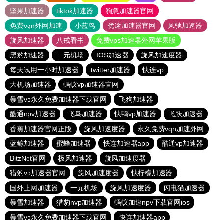
坚果加速器
tiktok加速器
狗急加速器官网
免费vqn外网加速
小蓝鸟
优途加速器官网
风驰加速器
旋风加速器
八戒看书
免费vps加速器外网苹果版
黑豹加速器
一元机场
IOS加速器
旋风加速度器
每天试用一小时加速器
twitter加速器
快连vp
大机场加速器
蚂蚁vp加速器官网
暴雪vp永久免费加速器下载官网
飞狗加速器
酷通npv加速器
飞鸟加速器
快鸭vp加速器
飞跃加速器
香蕉加速器官网正版
旋风加速度器
永久免费vqn加速外网
蓝鲸加速器
蜜蜂加速器
快连加速器app
酷通vp加速器
BitzNet官网
极风加速器
旋风加速度器
猎豹vp加速器官网
旋风加速度器
快柠檬加速器
国外上网加速器
一元机场
旋风加速度器
闪电猫加速器
暴雪加速器
猎豹nvp加速器
蚂蚁加速npv下载官网ios
暴雪vp永久免费加速器下载官网
快连加速器app